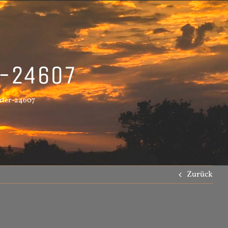
r-24607
rter-24607
Zurück