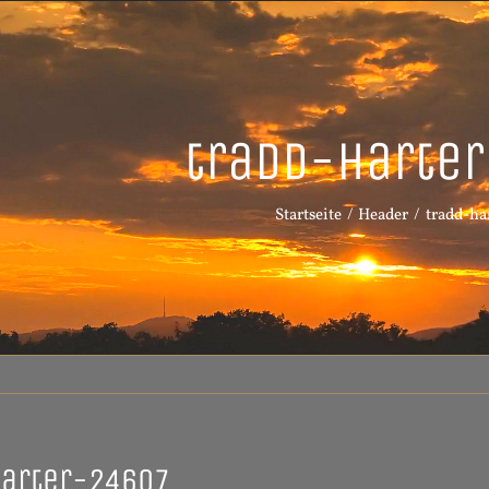
tradd-harte
Startseite
Header
tradd-ha
harter-24607