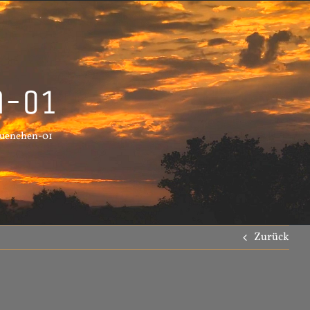
n-01
uenchen-01
Zurück