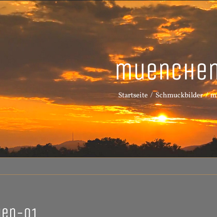
muenche
Startseite
Schmuckbilder
m
en-01