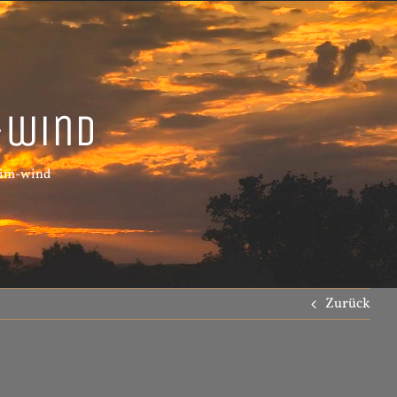
-wind
-im-wind
Zurück