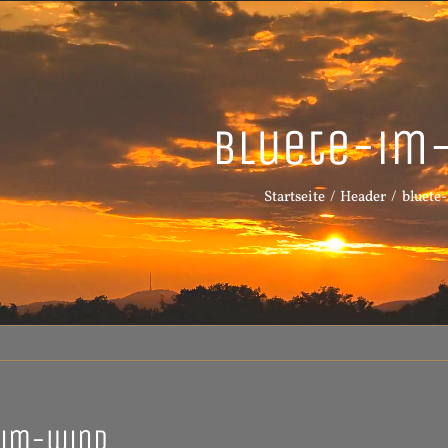
bluete-im
Startseite
Header
bluete
-im-wind