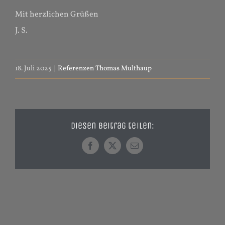
Mit herzlichen Grüßen
J. S.
18. Juli 2025
|
Referenzen Thomas Multhaup
Diesen Beitrag teilen:
Facebook
X
E-
Mail