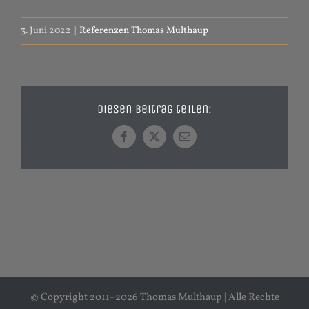
3. Juni 2022
|
Referenzen Thomas Multhaup
Diesen Beitrag teilen:
Facebook
X
E-
Mail
© Copyright 2011–
2026 Thomas Multhaup | Alle Rechte