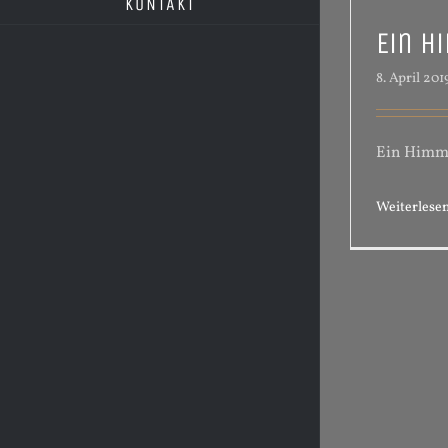
KONTAKT
Ein H
8. April 201
Ein Himm
Weiterlese