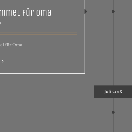
immel für Oma
9
el für Oma
n
Juli 2018