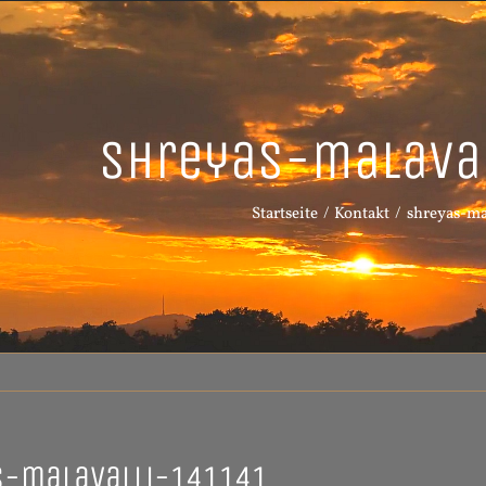
shreyas-malava
Startseite
Kontakt
shreyas-ma
s-malavalli-141141